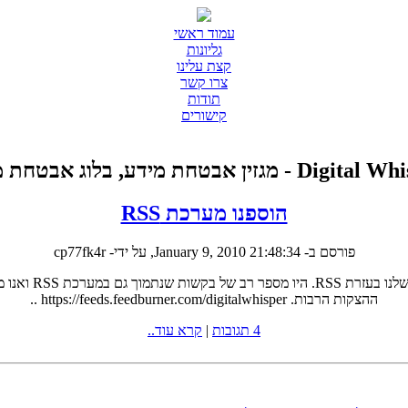
עמוד ראשי
גליונות
קצת עלינו
צרו קשר
תודות
קישורים
D - מגזין אבטחת מידע, בלוג אבטחת מידע
הוספנו מערכת RSS
פורסם ב-
January 9, 2010 21:48:34
, על ידי- cp77fk4r
ההצקות הרבות. https://feeds.feedburner.com/digitalwhisper ..
4 תגובות
|
קרא עוד..