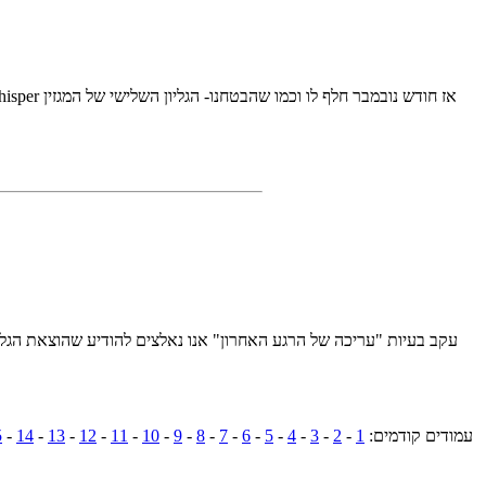
עמודים קודמים:
1
-
2
-
3
-
4
-
5
-
6
-
7
-
8
-
9
-
10
-
11
-
12
-
13
-
14
-
5