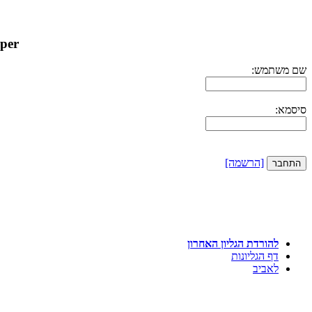
gital Whisper
שם משתמש:
סיסמא:
[הרשמה]
להורדת הגליון האחרון
דף הגליונות
לאביב