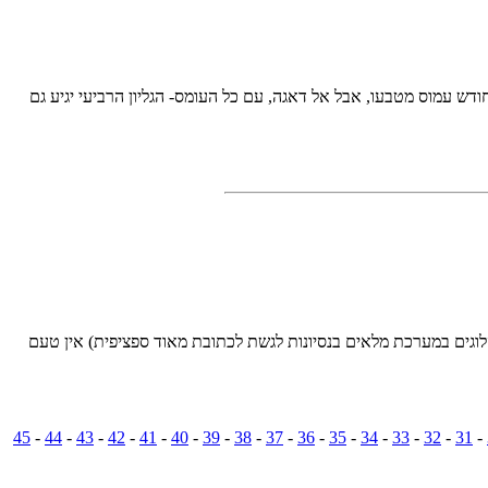
ום וקצת)אנחנו נכנסים לחודש דצמבר שהוא חודש עמוס מטבעו, אבל אל דאגה, עם כל העומס- הגליון הרביעי יגיע גם
של Digital Whisper תתעכב ביום אחד. ולכל חסרי הסבלנות (הלוגים במערכת מלאים בנסיונות לגשת לכתובת מאוד ספציפית) אין טעם
45
-
44
-
43
-
42
-
41
-
40
-
39
-
38
-
37
-
36
-
35
-
34
-
33
-
32
-
31
-