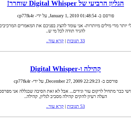
הגליון הרביעי של Digital Whisper שוחרר!
פורסם ב-
January 1, 2010 01:48:54
, על ידי- cp77fk4r
 2010 עם הגליון הרביעי , וכמעט בלי יותר מדי מילים מיותרות- אני עומד להציג בפניכם את המ
להגיד תודה לכל מי ש..
33 תגובות
|
קרא עוד..
קהילה ו-Digital Whisper
פורסם ב-
December 27, 2009 22:29:23
, על ידי- cp77fk4r
יעי של Digital Whisper ישוחרר! והגליון החמישי כבר מתחיל לרקום עור וגידים... אבל לא זאת ה
העלה רעיון להקים קהילה מסביב לגליון, קהילה..
53 תגובות
|
קרא עוד..