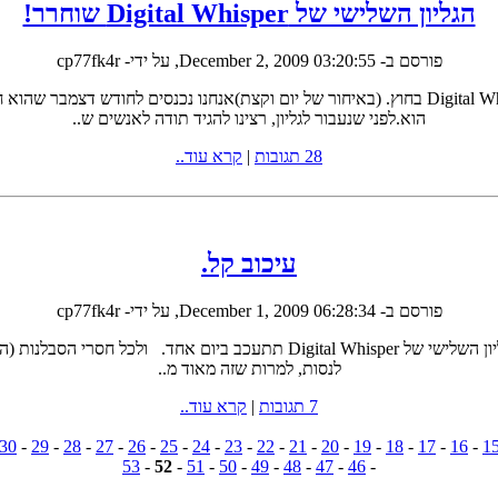
הגליון השלישי של Digital Whisper שוחרר!
פורסם ב-
December 2, 2009 03:20:55
, על ידי- cp77fk4r
אז חודש נובמבר חלף לו וכמו שהבטחנו- הגליון השלישי של המגזין Digital Whisper בחוץ. (באיחור של י
הוא.לפני שנעבור לגליון, רצינו להגיד תודה לאנשים ש..
28 תגובות
|
קרא עוד..
עיכוב קל.
פורסם ב-
December 1, 2009 06:28:34
, על ידי- cp77fk4r
עקב בעיות "עריכה של הרגע האחרון" אנו נאלצים להודיע שהוצאת הגליון השלישי 
לנסות, למרות שזה מאוד מ..
7 תגובות
|
קרא עוד..
30
-
29
-
28
-
27
-
26
-
25
-
24
-
23
-
22
-
21
-
20
-
19
-
18
-
17
-
16
-
1
53
-
52
-
51
-
50
-
49
-
48
-
47
-
46
-