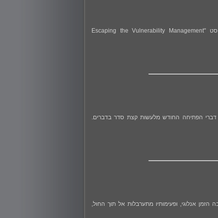
ברוכים הבאים לדברי הפתיחה של הגליון ה-182 של DigitalWhisper! החודש התגלגל אלי הפוסט "Escaping the Vulnerability Management
Digital! היי! כאן ספיר :), אתחיל את דברי הפתיחה החודש מלעשות קצת סדר בדברים.
Digit! במרחבי המדבר, במציאות שבה הזמן אנלוגי, ופעימותיו מתערבלות אל תוך החול,