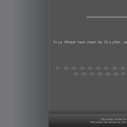
ברוכים הבאים לדברי הפתיחה של הגליון ה-179 של DigitalWhisper! בחודש אוגוסט האחרון, פורסם הגליון ה-72 של המגזין האגדי Phrack. בין כל
-
27
-
26
-
25
-
24
-
23
-
22
-
21
-
20
-
19
53
-
52
-
51
-
50
-
49
-
48
-
47