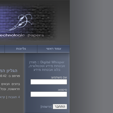
עמוד ראשי
גליונות
Digital Whisper :: מגזין
אבטחת מידע וטכנולוגיה,
בלוג אבטחת מידע
הגליון המאה שמ
פורסם ב-
56:42
שם משתמש:
הראשונה, ובכל 
סיסמא:
4 תגובות
|
קרא 
[הרשמה]