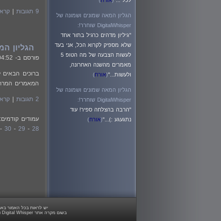
לכל ..."
(
אורח
)
9 תגובות
|
קרא 
הגליון המאה שמונים ושמונה של
DigitalWhisper שוחרר!:
"גיליון מדהים כרגיל בתור אחד
שלא מספיק לקרוא הכל, אני בעד
הגליון המאה שב
לעשות הצבעה של מה הטופ 5
פורסם ב-
04:52
מאמרים מהשנה האחרונה,
ולעשות..."
(
אורח
)
המאמרים המרתקי
הגליון המאה שמונים ושמונה של
2 תגובות
|
קרא 
DigitalWhisper שוחרר!:
"הרבה בהצלחה ספיר! עוד
עמודים קודמים
נתגעגע :)..."
(
אורח
)
-
30
-
29
-
28
יש לראות בכל האמור באתר Digital Whisper מידע כללי בלבד. כל פעולה שנעשית על פי המידע והפרטים האמורים באתר Digital Whisper הינה על א
בשום מקרה אתר Digital Whisper ו/או בעליו אינם אחראיים בשום צורה ואופן לתוצאות השימוש במידע המובא באתר זה. עשיית שימוש במידע המובא באתר הינה על אחריותו של הגולש בלבד.