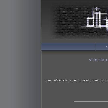
ם
DigitalWhi! היי, כאן ספיר :) החודש פרסמתי מאמר במסגרת העבודה שלי. זו לא הפעם