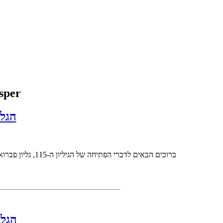
igital Whisper
הגליון
ברוכים הבאים לדברי הפתיחה של הגיליון ה-115, גליון פברואר. החודש, אין לנו משהו חכם להגיד, ולכן, במקום להגיד משהו - נשמח לשמוע אתכם :) נשמח לשמוע מה הם מקורות המידע שלכם ב..
הגליון