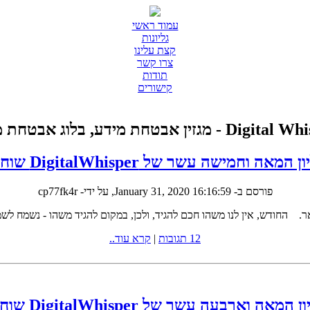
עמוד ראשי
גליונות
קצת עלינו
צרו קשר
תודות
קישורים
D - מגזין אבטחת מידע, בלוג אבטחת מידע
 המאה וחמישה עשר של DigitalWhisper שוחרר!
פורסם ב-
January 31, 2020 16:16:59
, על ידי- cp77fk4r
12 תגובות
|
קרא עוד..
 המאה וארבעה עשר של DigitalWhisper שוחרר!