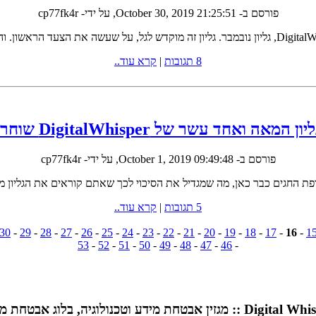
פורסם ב-
October 30, 2019 21:25:51
, על ידי- cp77fk4r
8 תגובות
|
קרא עוד..
ון המאה ואחד עשר של DigitalWhisper שוחרר!
פורסם ב-
October 1, 2019 09:49:48
, על ידי- cp77fk4r
5 תגובות
|
קרא עוד..
30
-
29
-
28
-
27
-
26
-
25
-
24
-
23
-
22
-
21
-
20
-
19
-
18
-
17
-
16
-
1
53
-
52
-
51
-
50
-
49
-
48
-
47
-
46
-
Di :: מגזין אבטחת מידע וטכנולוגיה, בלוג אבטחת מידע