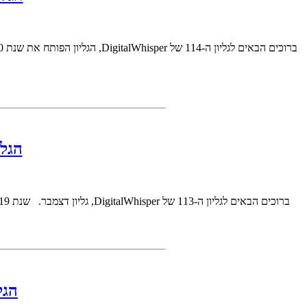
הגליון
ברוכים הבאים לגליון ה-113 של DigitalWhisper, גליון דצמבר. שנת 2019 עומדת להסתיים, ואיתה גם נחתום את העשור הנוכחי. במונחים טכנולוגיים, עשור זה פרק זמן אסטרונומי. בפרק הזמן כזה, האינטרנט כמו שאנחנו ..
הגליו