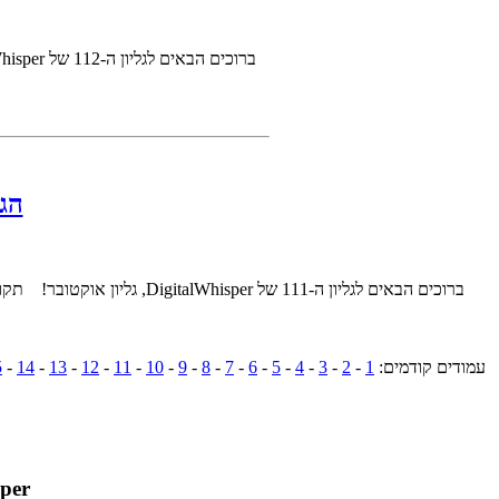
ברוכים הבאים לגליון ה-112 של DigitalWhisper, גליון נובמבר. גליון זה מוקדש לגל, על שעשה את הצעד הראשון. והראה לנו את הדרך. &nbs..
הגלי
ברוכים הבאים לגליון ה-111 של DigitalWhisper, גליון אוקטובר! תקופת החגים כבר כאן, מה שמגדיל את הסיכוי לכך שאתם קוראים את הגליון מחוץ לביתכם (אצל ההורים? בנופש בצפון? באיזו בירה אירופאית? באמצ..
עמודים קודמים:
1
-
2
-
3
-
4
-
5
-
6
-
7
-
8
-
9
-
10
-
11
-
12
-
13
-
14
-
5
gital Whisper