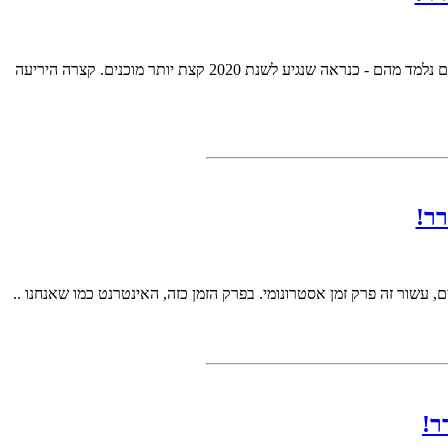
ברוכים הבאים לגליון ה-114 של DigitalWhisper, הגליון הפותח את שנת 2020! שנת 2019 הייתה שנה לא שקטה, ובמהלכה צצו כל מיני אירועים שאם נלמד מהם - כנראה שנגיע לשנת 2020 קצת יותר מוכנים. קצרה היריעה