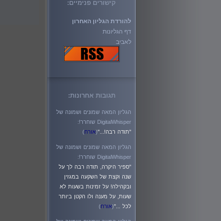
קישורים פנימיים:
להורדת הגליון האחרון
דף הגליונות
לאביב
תגובות אחרונות:
הגליון המאה שמונים ושמונה של
DigitalWhisper שוחרר!:
"תודה רבה!..."
(
אורח
)
הגליון המאה שמונים ושמונה של
DigitalWhisper שוחרר!:
"ספיר היקרה, תודה רבה לך על
שנה וקצת של השקעה במגזין
ובקהילה! על זמינות בשעות לא
שעות, על מענה ולו הקטן ביותר
לכל ..."
(
אורח
)