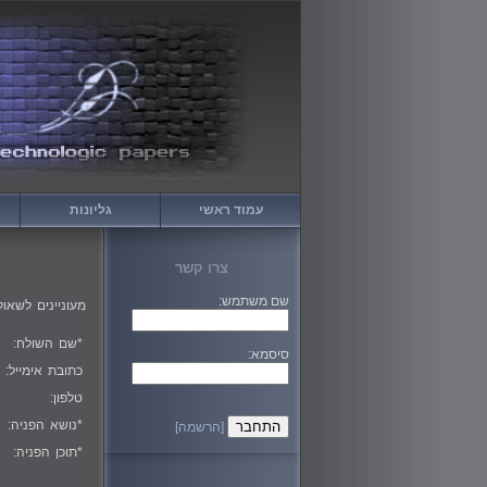
עמוד ראשי
גליונות
צרו קשר
שם משתמש:
מעוניינים לשא
*
שם השולח:
סיסמא:
כתובת אימייל:
טלפון:
*
נושא הפניה:
[הרשמה]
*
תוכן הפניה: