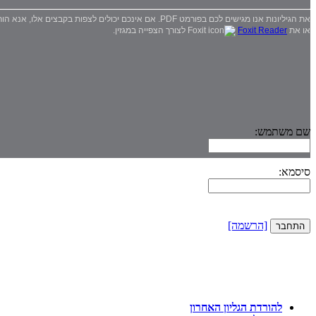
את הגיליונות אנו מגישים לכם בפורמט PDF. אם אינכם יכולים לצפות בקבצים אלו, אנא הורידו את
או את
Foxit Reader
לצורך הצפייה במגזין.
שם משתמש:
סיסמא:
[הרשמה]
להורדת הגליון האחרון