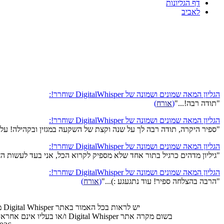
דף הגליונות
לאביב
הגליון המאה שמונים ושמונה של DigitalWhisper שוחרר!:
"תודה רבה!..."
(
אורח
)
הגליון המאה שמונים ושמונה של DigitalWhisper שוחרר!:
"ספיר היקרה, תודה רבה לך על שנה וקצת של השקעה במגזין ובקהילה! על ז
הגליון המאה שמונים ושמונה של DigitalWhisper שוחרר!:
"גיליון מדהים כרגיל בתור אחד שלא מספיק לקרוא הכל, אני בעד לעשות הצבעה של מה הטופ 5 מאמרים מה
הגליון המאה שמונים ושמונה של DigitalWhisper שוחרר!:
"הרבה בהצלחה ספיר! עוד נתגעגע :)..."
(
אורח
)
יש לראות בכל האמור באתר Digital Whisper מידע כללי בלבד. כל פעולה שנעשית על פי המידע והפרטים האמורים באתר Digital Whisper הינה על אחריות הגולש בלבד.
בשום מקרה אתר Digital Whisper ו/או בעליו אינם אחראיים בשום צורה ואופן לתוצאות השימוש במידע המובא באתר זה. עשיית שימוש במידע המובא באתר הינה על אחריותו של הגולש בלבד.