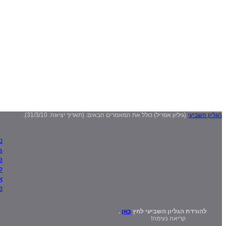
הגליון השביעי
(גיליון אפריל) כולל את המאמרים הבאים: (תאריך יציאה: 31/3/10).
ני
tkits
סר
ל
א
פ
להורדת הגליון השביעי לחץ
כאן
.
קריאה נעימה!