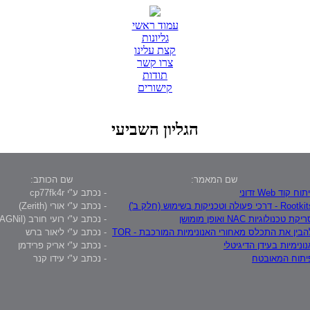
עמוד ראשי
גליונות
קצת עלינו
צרו קשר
תודות
קישורים
הגליון השביעי
שם המאמר:
שם הכותב:
תוח קוד Web זדוני
- נכתב ע"י cp77fk4r
Roo - דרכי פעולה וטכניקות בשימוש (חלק ב')
- נכתב ע"י אורי (Zerith)
יקת טכנולוגיות NAC ואופן מומושן
- נכתב ע"י רועי חורב (AGNil)
הבין את התכלס מאחורי האנונימיות המורכבת - TOR
- נכתב ע"י ליאור ברש
נונימיות בעידן הדיגיטלי
- נכתב ע"י אריק פרידמן
יתוח המאובטח
- נכתב ע"י עידו קנר