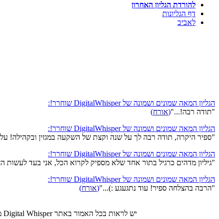
להורדת הגליון האחרון
דף הגליונות
לאביב
הגליון המאה שמונים ושמונה של DigitalWhisper שוחרר!:
"תודה רבה!..."
(
אורח
)
הגליון המאה שמונים ושמונה של DigitalWhisper שוחרר!:
"ספיר היקרה, תודה רבה לך על שנה וקצת של השקעה במגזין ובקהילה! על ז
הגליון המאה שמונים ושמונה של DigitalWhisper שוחרר!:
"גיליון מדהים כרגיל בתור אחד שלא מספיק לקרוא הכל, אני בעד לעשות הצבעה של מה הטופ 5 מאמרים מה
הגליון המאה שמונים ושמונה של DigitalWhisper שוחרר!:
"הרבה בהצלחה ספיר! עוד נתגעגע :)..."
(
אורח
)
יש לראות בכל האמור באתר Digital Whisper מידע כללי בלבד. כל פעולה שנעשית על פי המידע והפרטים האמורים באתר Digital Whisper הינה על אחריות הגולש בלבד.