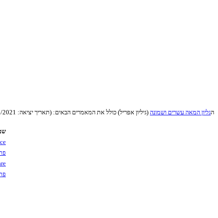
ה
גליון המאה עשרים ושמונה
(גיליון אפריל) כולל את המאמרים הבאים: (תאריך יציאה: 31/03/2021).
שם
nce
פתרון אתג
are
פתרון 