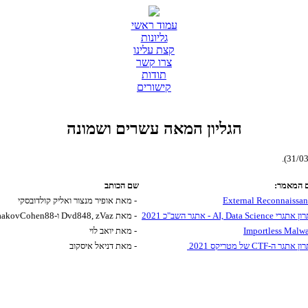
עמוד ראשי
גליונות
קצת עלינו
צרו קשר
תודות
קישורים
הגליון המאה עשרים ושמונה
 המאמר:
שם הכותב
External Reconnaissa
- מאת אופיר מנצור ואליק קולדובסקי
רי AI, Data Science - אתגר השב"כ 2021
- מאת Dvd848, zVaz ו-YaakovCohen88
Importless Malw
- מאת יואב לוי
אתגר ה-CTF של מטריקס 2021
- מאת דניאל איסקוב