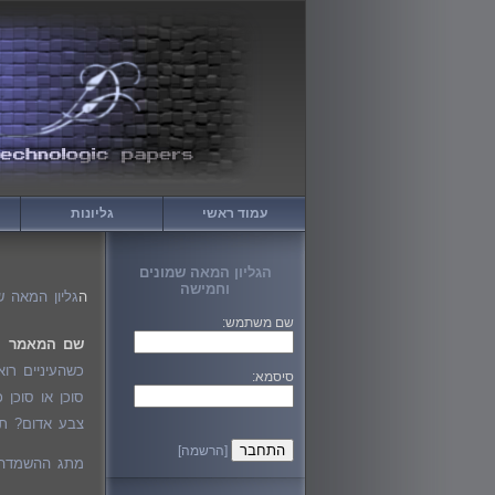
עמוד ראשי
גליונות
הגליון המאה שמונים
וחמישה
ה
גליון המאה ש
שם משתמש:
שם המאמר
כשהעיניים רואות
סיסמא:
סוכן או סוכן כפול? על OpenClaw ועל הדור החדש
צבע אדום? תג
[הרשמה]
מתג ההשמדה העצמית של Predator - טכניקות