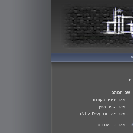
ם
שם הכותב
- מאת ידידיה בקורדזה
- מאת עומר מעין
- מאת אשר ורד (A.I.V Dev)
- מאת ניר אברהם