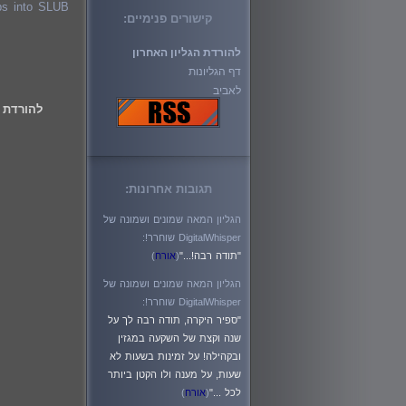
bySteps into SLUB
קישורים פנימיים:
להורדת הגליון האחרון
דף הגליונות
לאביב
להורדת 
קריאה
תגובות אחרונות:
הגליון המאה שמונים ושמונה של
DigitalWhisper שוחרר!:
"תודה רבה!..."
(
אורח
)
הגליון המאה שמונים ושמונה של
DigitalWhisper שוחרר!:
"ספיר היקרה, תודה רבה לך על
שנה וקצת של השקעה במגזין
ובקהילה! על זמינות בשעות לא
שעות, על מענה ולו הקטן ביותר
לכל ..."
(
אורח
)