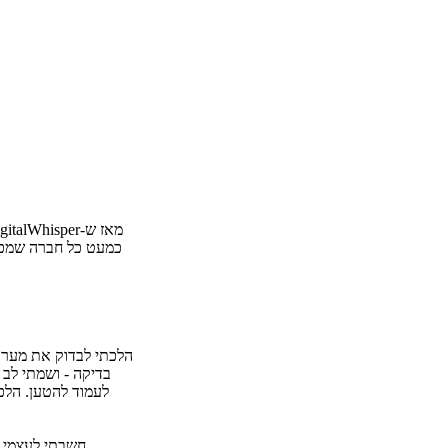
מאז ש-DigitalWhisper עלה לאויר אני מתעניין בכל מני מערכות לניהול תוכן (CMS), בכדי לבחון את האבטחה שלהן.
כמעט כל חברה שמכבדת את עצמה 
הלכתי לבדוק את מערכת ה-DEMO שהם מציעים, ביצעתי התחברות עם שם המשתמש והסיס
בדיקה - ושמתי לב 
לעמוד להטען. הלכתי להסתכל ב-Source כדי לראות מה העניין,
חשבתי לעצמי שיש כאן משהו חש