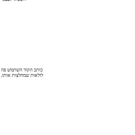
כותב הקוד השתמש פה Obfuscation פשוט למדי, המשתנה "str" מכיל מחרוזת ערכים מופרדים באמצעות "!" הנטען למערך
לולאות שמחלצות אותו, ממירות 