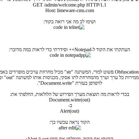
GET /admin/welcome.php HTTP/1.1
Host: limeware-cms.com
ושימו לב מה אני רואה בקוד:
העתקתי את הקוד ל-Notepad++ וסידרתי כדי לראות במה מדובר:
כל ערך וערך מהמחרוזת לתו אסקי, מכניסות אותו למשתנה "out" ובסופו של דבר הקוד נזרק
לדפדפן בעזרת "Document.write".
בכדי לראות מה תוצאת מערך הפירוש של הלולאות, החלפתי את:
Document.wirte(out)
ב-
Alert(out)
הקוד נראה עכשיו כך:
הרצתי את הקוד, וקיבלתי את תוכן out ב-Alert: