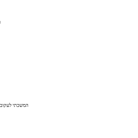
ו
המשכתי לעקוב דרך ה-TELNET וקיבלתי עוד "302 ved Temporarily