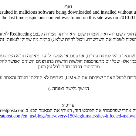
ואף:
 resulted in malicious software being downloaded and installed without u
 the last time suspicious content was found on this site was on 2010-01
הצליח לשבור את השרשרת. ויכול להיות שלא :) ברמת מה שחוקי לעשות- ז
ה שתמיד כדאי לפתוח עיניים, אף פעם אי אפשר לדעת מאיפה תבוא המתקפה
כמו אלו- שכל יום מתפרסמות חולשות חדשות בדפדפנים השונים ואפשר להקלע למתקפו
מבוססות דפדפן תחת לכל עץ רענן.
 האתר שפרסם את ה-CMS, בינתיים לא קיבלתי תגובה והאתר עדיין נגוע.
המשך גלישה בטוחה :)
עריכה:
ק אחרי שפרסמתי את הפוסט הזה, ראיתי את המאמר הבא ב-Threatpost.com:
hreatpost.com/en_us/blogs/one-every-150-legitimate-sites-infected-malw