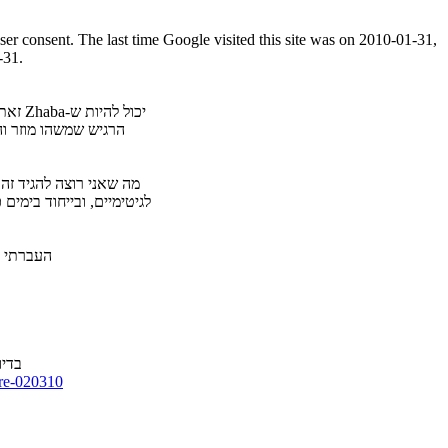
ser consent. The last time Google visited this site was on 2010-01-31,
-31.
יכול להיות ש-Zhaba זאת חוליה שבורה- זאת אומרת שגם היא הייתה אמורה לבצע Redirecting לאיזה שרת, אבל בעל האתר
הרגיש שמשהו מוזר ו
מה שאני רוצה להגיד ז
לגיטימיים, ובייחוד בימים 
העברתי דיווח לבעל
בדיו
are-020310