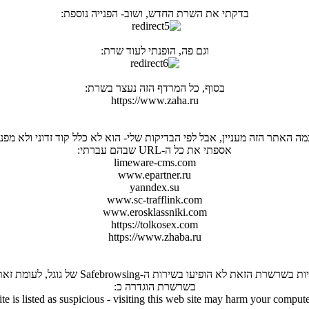
בדקתי את השרת החדש, ושוב- הפנייה נוספת:
וגם פה, הופנתי לעוד שרת:
בסוף, כל המרדף הזה נעצר בשרת:
https://www.zaha.ru
מה האתר הזה מעניין, אבל לפי הבדיקות שלי- הוא לא כלל קוד זדוני ולא מפנ
אספתי את כל ה-URL שבהם עברתי:
limeware-cms.com
www.epartner.ru
yanndex.su
www.sc-trafflink.com
www.erosklassniki.com
https://tolkosex.com
https://www.zhaba.ru
א הופיעו בשירות ה-Safebrowsing של גוגל, לעומת זאת, החולשה השלישית
בשרשרת הוגדרה כ:
ite is listed as suspicious - visiting this web site may harm your compute