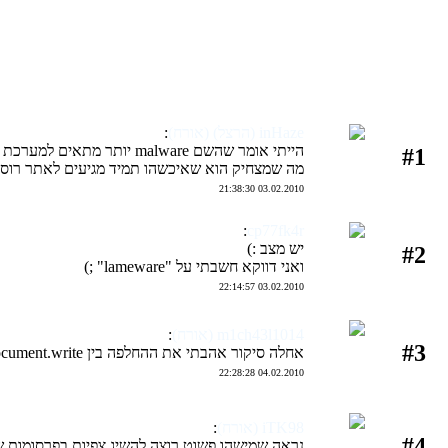
inHaze (הרצל) (אורח)
:
הייתי אומר שהשם malware יותר מתאים למערכת הזאת מאשר limeware.
#1
מה שמצחיק הוא שאיכשהו תמיד מגיעים לאתר רוסי ב
03.02.2010 21:38:30
:
cp77fk4r
יש מצב :)
#2
ואני דווקא חשבתי על "lameware" ;)
03.02.2010 22:14:57
m1ch43l1014 (אורח)
:
#3
אחלה סיקור אהבתי את ההחלפה בין document.write לalert .
04.02.2010 22:28:28
iTK98 (אורח)
:
#4
נראה שמישהו פשוט רוצה להשיג צפיות בפרסומות של