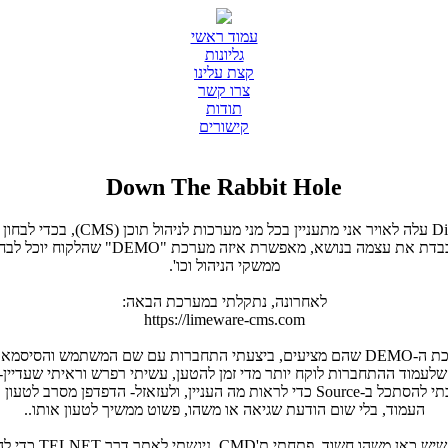
עמוד ראשי
גליונות
קצת עלינו
צרו קשר
תודות
קישורים
Down The Rabbit Hole
בנושא, מאפשרת איזה מערכת "DEMO" שהלקוח יוכל לבחון, לסייר, לראות את
ממשקי הניהול וכו'.
לאחרונה, נתקלתי במערכת הבאה:
https://limeware-cms.com
מא שהם הקצו למשתמשי
שלעמוד ההתחברות לוקח יותר מדי זמן להטען, עשיתי רפרש וראיתי שעדיין- י
 ולעזאזל- הדפדפן מסרב לטעון את הקוד מקור של
העמוד, בלי שום הודעת שגיאה או משהו, פשוט ממשיך לטעון אותו..
וד, פתחתי ת'CMD, ניגשתי לאתר דרך TELNET כדי להבין מה העניין: