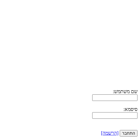
שם משתמש:
סיסמא:
[הרשמה]