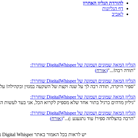
להורדת הגליון האחרון
דף הגליונות
לאביב
הגליון המאה שמונים ושמונה של DigitalWhisper שוחרר!:
"תודה רבה!..."
(
אורח
)
הגליון המאה שמונים ושמונה של DigitalWhisper שוחרר!:
"ספיר היקרה, תודה רבה לך על שנה וקצת של השקעה במגזין ובקהילה! על ז
הגליון המאה שמונים ושמונה של DigitalWhisper שוחרר!:
"גיליון מדהים כרגיל בתור אחד שלא מספיק לקרוא הכל, אני בעד לעשות הצבעה של מה הטופ 5 מאמרים מה
הגליון המאה שמונים ושמונה של DigitalWhisper שוחרר!:
"הרבה בהצלחה ספיר! עוד נתגעגע :)..."
(
אורח
)
יש לראות בכל האמור באתר Digital Whisper מידע כללי בלבד. כל פעולה שנעשית על פי המידע והפרטים האמורים באתר Digital Whisper הינה על אחריות הגולש בלבד.