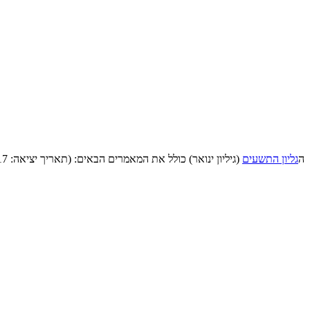
ה
גליון התשעים
(גיליון ינואר) כולל את המאמרים הבאים: (תאריך יציאה: 31/12/17).