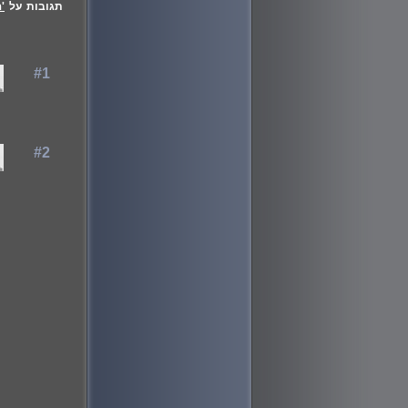
תגובות על
'ה
#1
#2