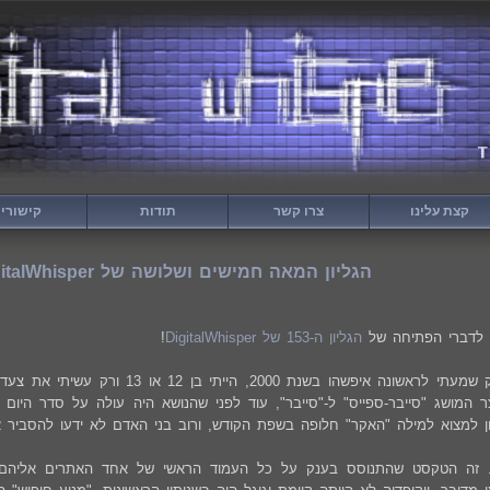
קצת עלינו
צרו קשר
תודות
קישורי
הגליון המאה חמישים ושלושה של DigitalWhisper שוחרר!
 לדברי הפתיחה של
הגליון ה-153 של DigitalWhisper
!
על קווין מיטניק שמעתי לראשונה איפשהו ב
ר המושג "סייבר-ספייס" ל-"סייבר", עוד לפני שהנושא היה עולה על סדר היום
ן למצוא למילה "האקר" חלופה בשפת הקודש, ורוב בני האדם לא ידעו להסביר
Free Kevi". זה הטקסט שהתנוסס בענק על כל העמוד הראשי של אחד האתרים אל