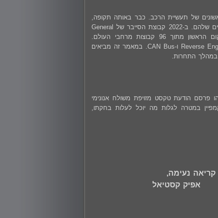
ערכות רכב, ניצתה אי שם בתחילת המאה ה-20, בימיה הראשונים של תעשיית הרכב. כבר באותה תקופה,
מכונאים וחובבי רכב התעסקו במערכות המכניות של רכבים על מנת לשפר את הביצועים שלהם. ב-2022 קבוצת הסייבר של General
Motors השתתפה בתחרות ה-Car Hacking שנערכה DEFCON שבוגאס וזכתה במקום הראשון מתוך 96 קבוצות מרחבי העולם.
התחרות כללה אתגרים רבים ממגוון תחומים, בהם פריצת Bluetooth, הצפנה, Reverse Engineering ו-CAN Bus. במאמר זה מביאים
 במהלך התחרות.
. החקירה החלה כאשר מישהו פרסם הודעת טקסט מזויפת משולח אנונימי
פיין במטרה לגלות מה יוכל לעלות בחקתו,
קריאה
נעימה
,
יק
קסטיאל