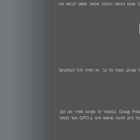
 לכך שעם הגישה הנכונה אפשר פשוט לבקש את
י שכתב ועמל על כך.
אז תודה לכל הכותבים!
אם התעסקתם אי פעם בתחום ההגנתי בעולמות ה-Windows סביר ששמעתם על Group Policies. במאמר זה מציגה ספיר מה הם,
מה ניתן לעשות איתם (באופן לגיטימי), מה ניתן לעשות איתם (באופן פחות לגיטימי), כיצד ניתן לזהות שימוש זדוני ב-GPO ועוד מספר