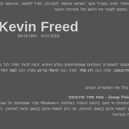
, ותמיד תהיה בשבילי מקור השראה אינסופי לסקרנות, מודל לתעוזה, והדוגמא
 במקום לשבור את הראש מול מערכות ההגנה.
Kevin Freed
[06.08.1963- 16.07.2023]
שנעבור למאמרים הנפלאים שמתפרסמים בגליון החודש, נרצה להגיד תודה לכל מ
דרובסקי,
תודה רבה ל
דן פלד
, תודה רבה ל
ויטלי בריזק
ותודה רבה ל
מור דוד
!
ן כולל את המאמרים הבאים:
Gro - מאת ספיר פדרובסקי
מעניינות.