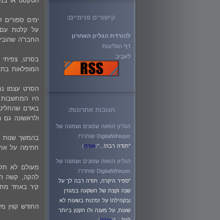
הטקסט או במי 
קישורים פנימיים:
ימים ספורים 
להורדת הגליון האחרון
החבר'ה שהובילו את המצוד שה-FBI ע
דף הגליונות
לאביב
המופלאות בתח
הסרט עצמו נחמ
היו המחשבות 
באדם שהחליט 
תגובות אחרונות:
ולראשונה גם ה
הגליון המאה שמונים ושמונה של
DigitalWhisper שוחרר!:
בהמשך שנות ה
"תודה רבה!..."
(
אורח
)
חתימה על אחד
הגליון המאה שמונים ושמונה של
מעולם לא תלי
DigitalWhisper שוחרר!:
להקה, קשה היה
"ספיר היקרה, תודה רבה לך על
קיר באחד מחדר
שנה וקצת של השקעה במגזין
ובקהילה! על זמינות בשעות לא
החודש קווין מיטניק נפטר, ב
שעות, על מענה ולו הקטן ביותר