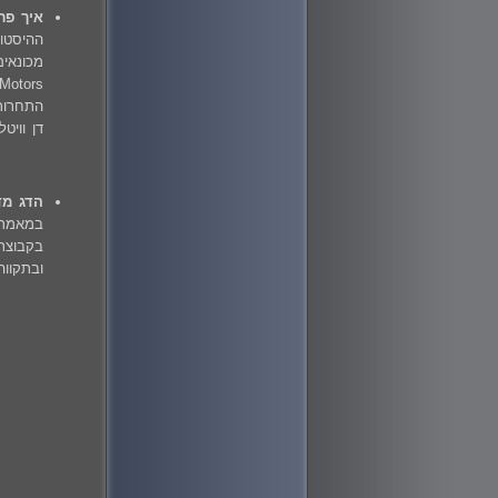
איך פר
דן ווי
הדג מד
בקבוצת
ובתקווה