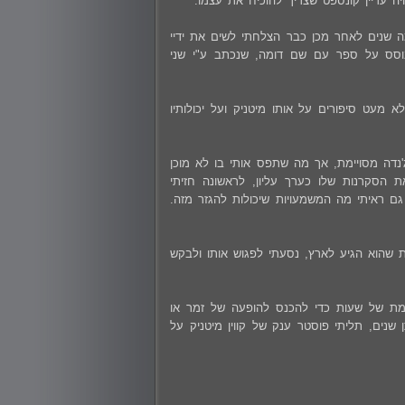
היה עדיין קונספט שצריך להוכיח את עצמו.
 שנים לאחר מכן כבר הצלחתי לשים את ידיי
י-ביוגרפי סמי-הוליוודי המבוסס על ספר עם שם דומה, שנכתב ע"י שני
16, צפיתי בו אחרי שכבר שמעתי לא מעט סיפורים על אותו מיטניק ועל יכולותיו
'נדה מסויימת, אך מה שתפס אותי בו לא מוכן
הסקרנות שלו כערך עליון, לראשונה חזיתי
 ראיתי מה המשמעויות שיכולות להגזר מזה.
 שהוא הגיע לארץ, נסעתי לפגוש אותו ולבקש
מת של שעות כדי להכנס להופעה של זמר או
שנים, תליתי פוסטר ענק של קווין מיטניק על