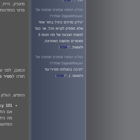
לכל ..."
(
אורח
)
מיטניק, היית
הגליון המאה שמונים ושמונה של
פרטי ההזדהות
DigitalWhisper שוחרר!:
"גיליון מדהים כרגיל בתור אחד
שלא מספיק לקרוא הכל, אני בעד
לעשות הצבעה של מה הטופ 5
מאמרים מהשנה האחרונה,
ולעשות..."
(
אורח
)
הגליון המאה שמונים ושמונה של
DigitalWhisper שוחרר!:
"הרבה בהצלחה ספיר! עוד
וכמובן, לפני 
נתגעגע :)..."
(
אורח
)
תודה ל
ספיר פ
החודש, הגליו
up Policy 101
הפתעות 