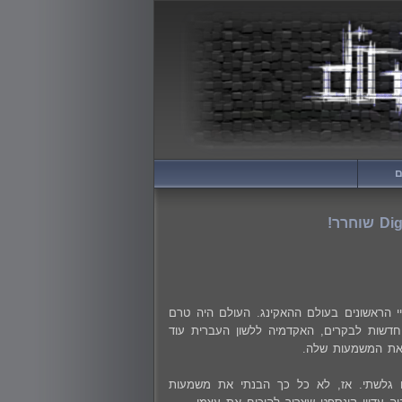
ם
שנת 2000, הייתי בן 12 או 13 ורק עשיתי את צעדיי הראשונים בעולם ההאקינג. העולם היה טרם
 חדשות לבקרים, האקדמיה ללשון העברית עוד
 את המשמעות שלה.
יהם גלשתי. אז, לא כל כך הבנתי את משמעות