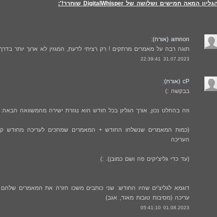
גליון המאה חמישים ושלושה של DigitalWhisper שוחרר!':
amnon (אורח)
:
תוגה רבה על מאמרים מרתקים ! רק רציתי לדעת, המגזין לא ארוך יותר בדרך
31.07.2023 22:39:41
cP (אורח)
:
בבקשה :)
וזה בהחלט נכון, אורך הגליון בכל חודש הוא נגזרת ישירה מהמשוואה הבאה:
(כמות המאמרים שנשלחו החודש + המאמרים שמחכים לעריכה מחודש קו
העריכה
(עד כדי גליצ'יקים פה ושם כמובן). :)
דוגמא לגליצ'ים שהיו החודש: שני כותבים משכו חזרה את המאמרים שלהם שב
עריכה (מסיבות טובות מאוד, אגב)
01.08.2023 05:41:10