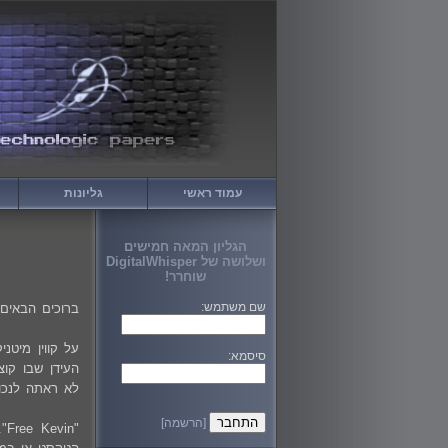
עמוד ראשי
גליונות
הגליון המאה חמישים
ושלושה של DigitalWhisper
שוחרר!
שם משתמש:
ברוכים הבאים
סיסמא:
העידן שבו קוצ
לא ראתה לנכו
[הרשמה]
"n