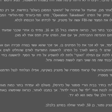
מדובר, ויקיפדיה לא הייתה קיימת וגוגל היה בשנותיו הראשונות, "מנוע חיפוש" 
לאחר מכן, שמעתי על שחרורו של "ההאקר המסוכן בעולם" בחדשות, אך רק כמה
על קלטת עם עותק של הסרט "Operation Takedown", סרט סמ
שה על מיטניק, עד לכידתו ועל הכנסתו לכלא.
בסרט, צפיתי כבר בתור נער, כנראה איפשהו בגיל 15 או 
ום ההנדסה החברתית, אך עם זאת, הסרט עדיין תפס אותי לא מוכן.
ד, אני לא זוכר את כל הפרטים בו, אני זוכר שהוא עשוי בצורה סבירה ועם אג
שרצו לי בראש לאורך כל הסרט: לראשונה התוודעתי לאדם שהחליט לשים את 
ללכת עם המילה "האקר" ולתת לה להשפיע על חייו עד הסוף. לראשונה בחיי גם
בנתי שזה מה שאני רוצה לעשות כשאהיה גדול.
התבגרות שלי קראתי מספריו של מיטניק בשקיקה, אפילו הצלחתי לנצל הזדמנות
 מספריו.
תי בחדר בבית הוריי פוסטר של כדורסלן, מעולם לא עמדתי בתור כמות מוגז
 לכנות אותי "ילד של גיבורי ילדות". אך במבט לאחור, כנראה שאיפשהו באותן 
י הלב שלי ומאז הוא לא ירד.
ן 59, לאחר שחלה בסרטן בלבלב.